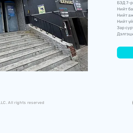
БЗД 7-р
Нийт ба
Нийт аж
Нийт үй
Зар сур
Дэлгэци
LC. All rights reserved