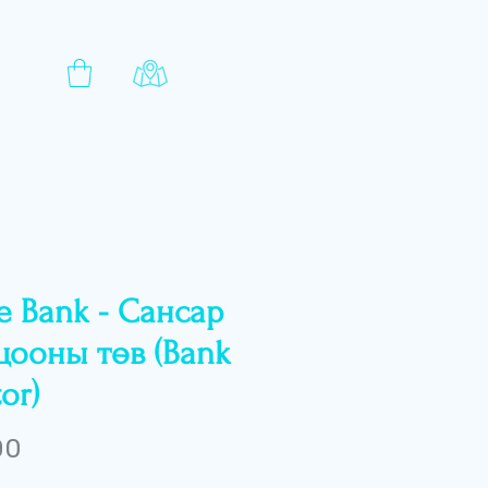
te Bank - Сансар
цооны төв (Bank
or)
Price
00