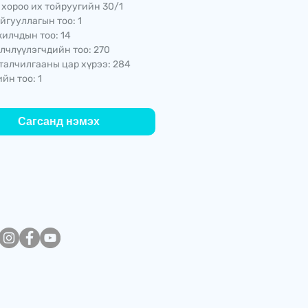
 хороо их тойруугийн 30/1
йгууллагын тоо: 1
илчдын тоо: 14
лчлүүлэгчдийн тоо: 270
талчилгааны цар хүрээ: 284
йн тоо: 1
Сагсанд нэмэх