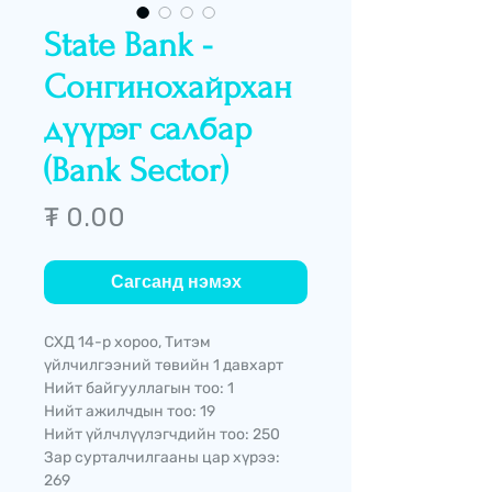
State Bank -
Сонгинохайрхан
дүүрэг салбар
(Bank Sector)
Price
₮ 0.00
Сагсанд нэмэх
СХД 14-р хороо, Титэм
үйлчилгээний төвийн 1 давхарт
Нийт байгууллагын тоо: 1
Нийт ажилчдын тоо: 19
Нийт үйлчлүүлэгчдийн тоо: 250
Зар сурталчилгааны цар хүрээ:
269