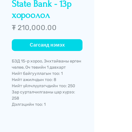
State Bank - 13р
хороолол
Price
₮ 210,000.00
Сагсанд нэмэх
БЗД 15-р хороо, Энхтайваны өргөн
чөлөө, Оч төвийн 1 давхарт
Нийт байгууллагын тоо: 1
Нийт ажилчдын тоо: 8
Нийт үйлчлүүлэгчдийн тоо: 250
Зар сурталчилгааны цар хүрээ:
258
Дэлгэцийн тоо: 1