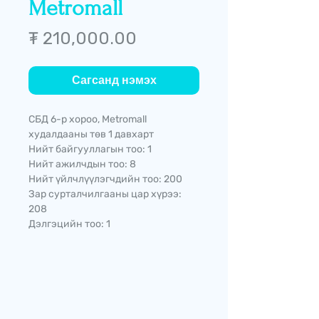
Metromall
Price
₮ 210,000.00
Сагсанд нэмэх
СБД 6-р хороо, Metromall
худалдааны төв 1 давхарт
Нийт байгууллагын тоо: 1
Нийт ажилчдын тоо: 8
Нийт үйлчлүүлэгчдийн тоо: 200
Зар сурталчилгааны цар хүрээ:
208
Дэлгэцийн тоо: 1