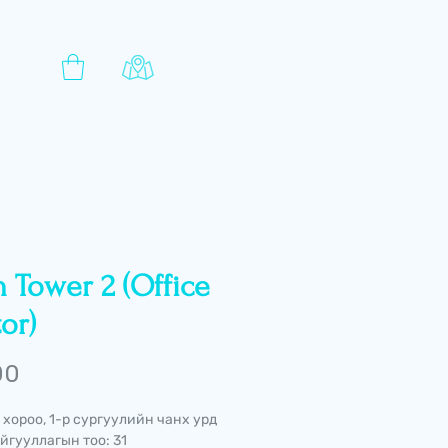
 Tower 2 (Office
or)
Price
00
 хороо, 1-р сургуулийн чанх урд
йгууллагын тоо: 31