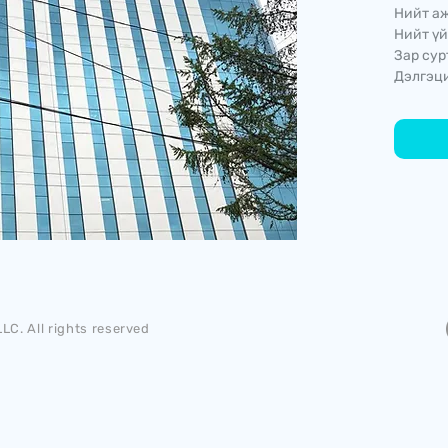
Нийт аж
Нийт үй
Зар сур
Дэлгэци
LC. All rights reserved