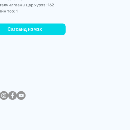
талчилгааны цар хүрээ: 162
йн тоо: 1
Сагсанд нэмэх