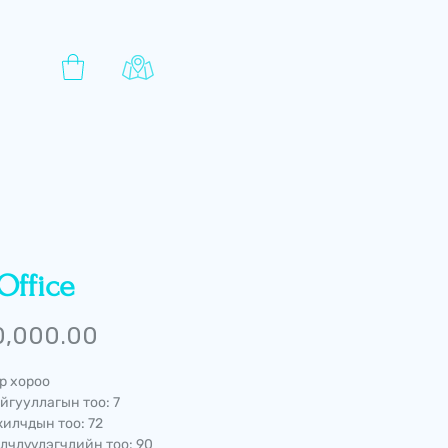
Office
Price
0,000.00
р хороо
йгууллагын тоо: 7
илчдын тоо: 72
лчлүүлэгчдийн тоо: 90