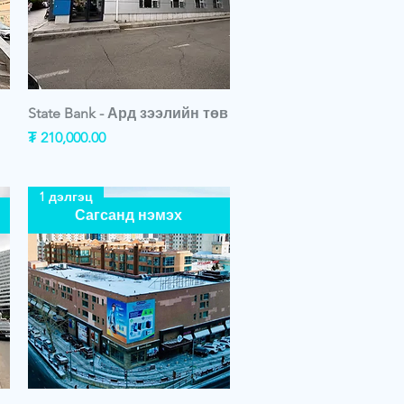
State Bank - Ард зээлийн төв
Price
₮ 210,000.00
1 дэлгэц
Сагсанд нэмэх