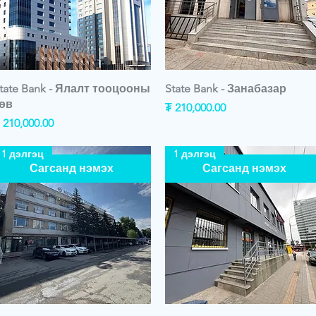
tate Bank - Ялалт тооцооны
State Bank - Занабазар
өв
Price
₮ 210,000.00
rice
 210,000.00
1 дэлгэц
1 дэлгэц
Сагсанд нэмэх
Сагсанд нэмэх