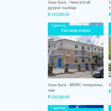
State Bank - Чингэлтэй
S
дүүрэг салбар
т
Price
P
₮ 210,000.00
₮
1 дэлгэц
Сагсанд нэмэх
State Bank - МУИС тооцооны
S
төв
P
₮
Price
₮ 210,000.00
1 дэлгэц