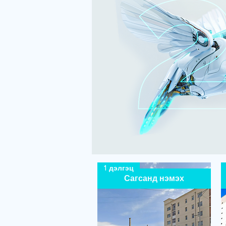
1 дэлгэц
Сагсанд нэмэх