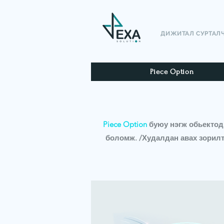
ДИЖИТАЛ СУРТАЛ
Piece Option
Piece Option
буюу нэгж обьектод
боломж. /Худалдан авах зорил