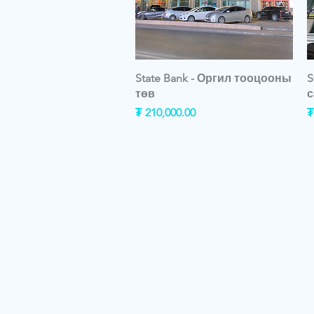
State Bank - Оргил тооцооны
S
төв
с
Price
P
₮ 210,000.00
₮