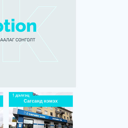
1 дэлгэц
Сагсанд нэмэх