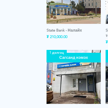
State Bank - Налайх
S
т
Price
₮ 210,000.00
P
₮
1 дэлгэц
Сагсанд нэмэх