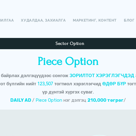
ЧИЛГАА
ХУДАЛДАА, ЗАХИАЛГА
МАРКЕТИНГ, КОНТЕНТ
БЛОГ
Sector Option
Piece Option
 байрлах дэлгэцүүдээс сонгож
ЗОРИЛТОТ ХЭРЭГЛЭГЧДЭД
тот бүлгийн нийт
123,507
тогтмол хэрэглэгчид
ӨДӨР БҮР
тогт
үр дүнтэй хүргэх суваг.
DAILY AD
/
Piece Option
нэг дэлгэц
210,000 төгрөг
/