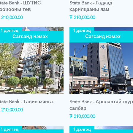
tate Bank - ШУТИС
State Bank - Гадаад
ооцооны төв
харилцааны яам
rice
Price
 210,000.00
₮ 210,000.00
1 дэлгэц
1 дэлгэц
Сагсанд нэмэх
Сагсанд нэмэх
tate Bank - Тавин мянгат
State Bank - Арслантай гүүр
салбар
rice
 210,000.00
Price
₮ 210,000.00
1 дэлгэц
1 дэлгэц