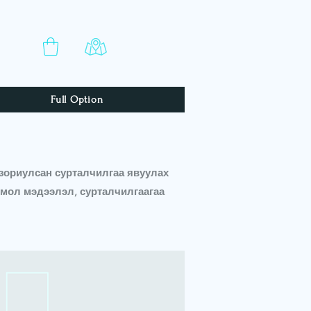
Full Option
зориулсан сурталчилгаа явуулах
мол мэдээлэл, сурталчилгаагаа