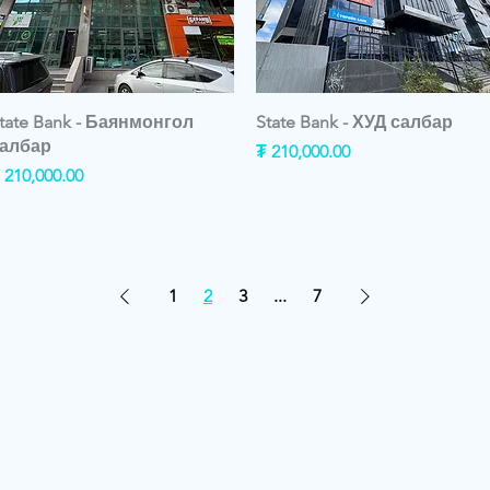
tate Bank - Баянмонгол
State Bank - ХУД салбар
албар
Price
₮ 210,000.00
rice
 210,000.00
1
2
3
...
7