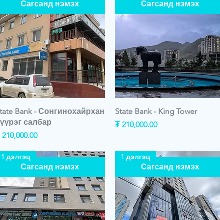
Сагсанд нэмэх
Сагсанд нэмэх
tate Bank - Сонгинохайрхан
State Bank - King Tower
үүрэг салбар
Price
₮ 210,000.00
rice
 210,000.00
1 дэлгэц
1 дэлгэц
Сагсанд нэмэх
Сагсанд нэмэх