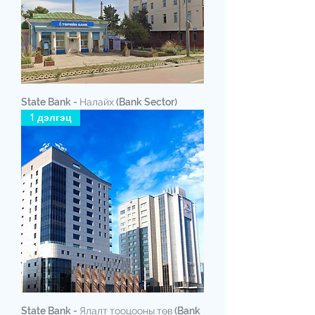
State Bank - Налайх (Bank Sector)
1 дэлгэц
State Bank - Ялалт тооцооны төв (Bank