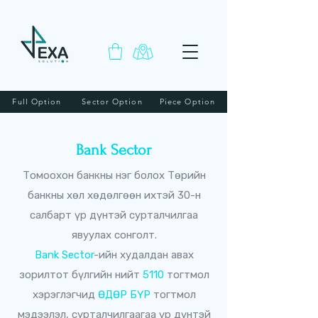
Full Option
Sector Option
Piece Option
Bank Sector
Томоохон банкны нэг болох Төрийн
банкны хөл хөдөлгөөн ихтэй 30-н
салбарт үр дүнтэй сурталчилгаа
явуулах сонголт.
Bank Sector
-ийн худалдан авах
зорилтот бүлгийн нийт
5110
тогтмол
хэрэглэгчид
ӨДӨР БҮР
тогтмол
мэдээлэл, сурталчилгаагаа үр дүнтэй