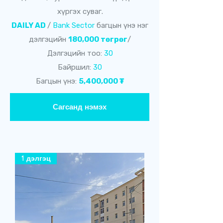
хүргэх суваг.
DAILY AD
/
Bank Sector
багцын үнэ нэг
дэлгэцийн
180,000 төгрөг
/
Дэлгэцийн тоо:
30
Байршил:
30
Багцын үнэ:
5,400,000 ₮
Сагсанд нэмэх
1 дэлгэц