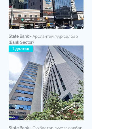
State Bank - Арслантай гүүр салбар
(Bank Sector)
1 дэлгэц
State Bank - Сүхбаатар дүүрэг салбар