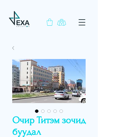
Очир Титэм зочид
буудал