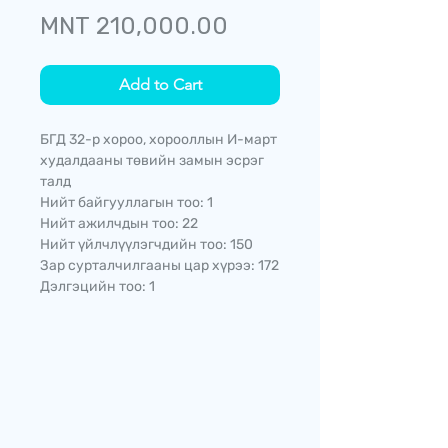
Price
MNT 210,000.00
Add to Cart
БГД 32-р хороо, хорооллын И-март
худалдааны төвийн замын эсрэг
талд
Нийт байгууллагын тоо: 1
Нийт ажилчдын тоо: 22
Нийт үйлчлүүлэгчдийн тоо: 150
Зар сурталчилгааны цар хүрээ: 172
Дэлгэцийн тоо: 1