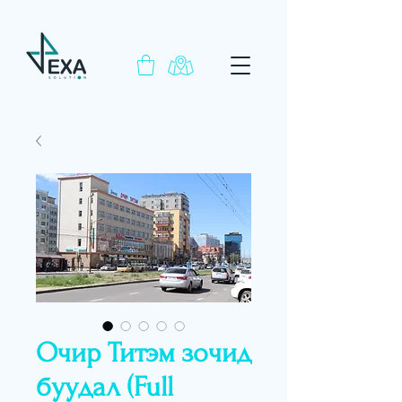
Очир Титэм зочид
буудал (Full