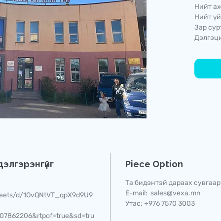
Нийт аж
Нийт үй
Зар сур
Дэлгэци
элгэрэнгүйг
Piece Option
Та бидэнтэй дараах сувгаар
E-mail: sales@vexa.mn
sheets/d/1OvQNtVT_qpX9d9U9
Утас: +976 7570 3003
07862206&rtpof=true&sd=tru