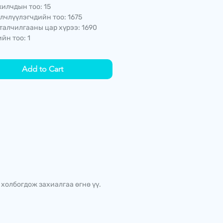
илчдын тоо: 15
лчлүүлэгчдийн тоо: 1675
талчилгааны цар хүрээ: 1690
йн тоо: 1
Add to Cart
 холбогдож захиалгаа өгнө үү.