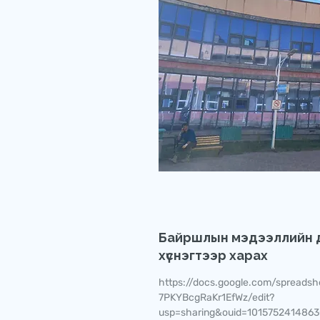
Байршлын мэдээллийн д
хүснэгтээр харах
https://docs.google.com/spread
7PKYBcgRaKr1EfWz/edit?
usp=sharing&ouid=1015752414863