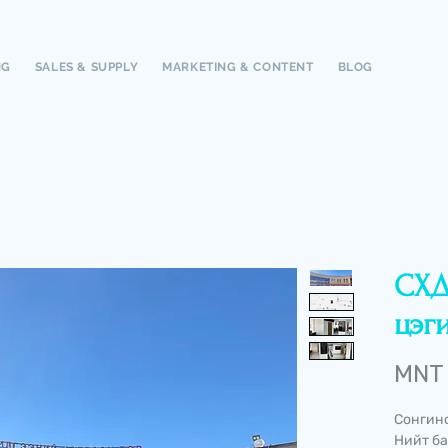
NG
SALES & SUPPLY
MARKETING & CONTENT
BLOG
СХД
цэг
MNT 
Сонгино
Нийт ба