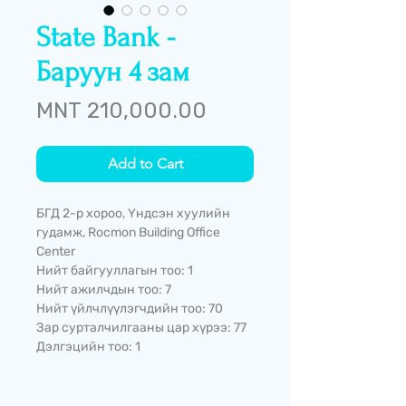
State Bank -
Баруун 4 зам
Price
MNT 210,000.00
Add to Cart
БГД 2-р хороо, Үндсэн хуулийн
гудамж, Rocmon Building Office
Center
Нийт байгууллагын тоо: 1
Нийт ажилчдын тоо: 7
Нийт үйлчлүүлэгчдийн тоо: 70
Зар сурталчилгааны цар хүрээ: 77
Дэлгэцийн тоо: 1