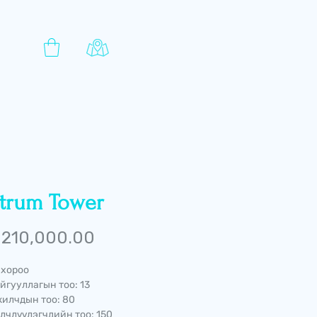
trum Tower
Price
210,000.00
 хороо
йгууллагын тоо: 13
илчдын тоо: 80
лчлүүлэгчдийн тоо: 150