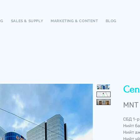
NG
SALES & SUPPLY
MARKETING & CONTENT
BLOG
Cen
MNT 
СБД 1-р
Нийт ба
Нийт аж
Нийт үй