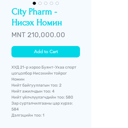
City Pharm -
Нисэх Номин
Price
MNT 210,000.00
Add to Cart
ХУД 21-р хороо Буянт-Ухаа спорт
цогцолбор Нисэхийн тойрог
Номин
Нийт байгууллагын тоо: 2
Нийт ажилчдын тоо: 4
Нийт үйлчлүүлэгчдийн тоо: 580
Зар сурталчилгааны цар хүрээ:
584
Дэлгэцийн тоо: 1