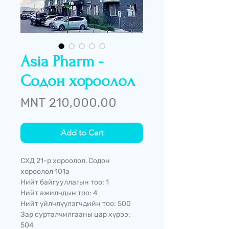
Asia Pharm -
Содон хороолол
Price
MNT 210,000.00
Add to Cart
СХД 21-р хороолол, Содон
хороолол 101а
Нийт байгууллагын тоо: 1
Нийт ажилчдын тоо: 4
Нийт үйлчлүүлэгчдийн тоо: 500
Зар сурталчилгааны цар хүрээ:
504