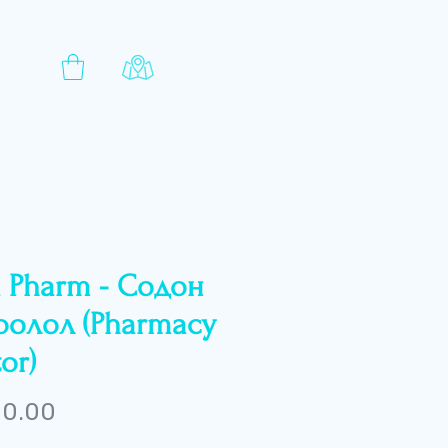
a Pharm - Содон
оолол (Pharmacy
or)
Price
 0.00