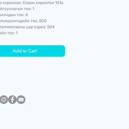
р хороолол, Содон хороолол 101а
йгууллагын тоо: 1
илчдын тоо: 4
лчлүүлэгчдийн тоо: 500
талчилгааны цар хүрээ: 504
йн тоо: 1
Add to Cart