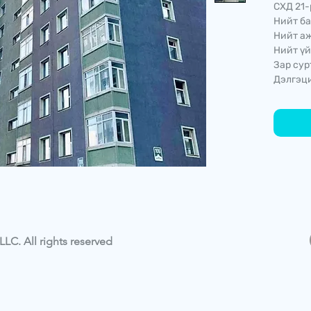
СХД 21-
Нийт ба
Нийт аж
Нийт үй
Зар сур
Дэлгэци
LC. All rights reserved