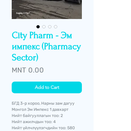
City Pharm - Эм
импекс (Pharmacy
Sector)
Price
MNT 0.00
Add to Cart
БГД 3-р хороо, Нарны зам дагуу
Монгол Эм Импекс 1 давхарт
Нийт байгууллагын тоо: 2
Нийт ажилчдын тоо: 4
Нийт үйлчлүүлэгчдийн тоо: 580