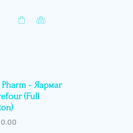
y Pharm - Яармаг
efour (Full
ion)
Price
 0.00