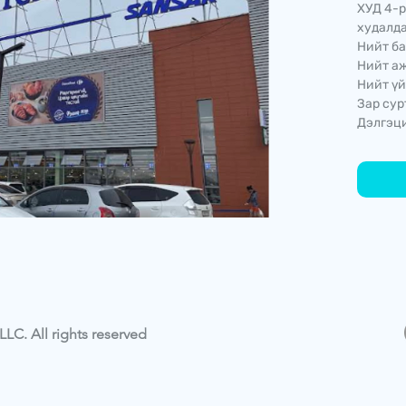
ХУД 4-р
худалда
Нийт ба
Нийт аж
Нийт үй
Зар сур
Дэлгэци
LC. All rights reserved