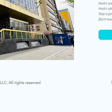
Нийт аж
Нийт үй
Зар сур
Дэлгэци
LC. All rights reserved