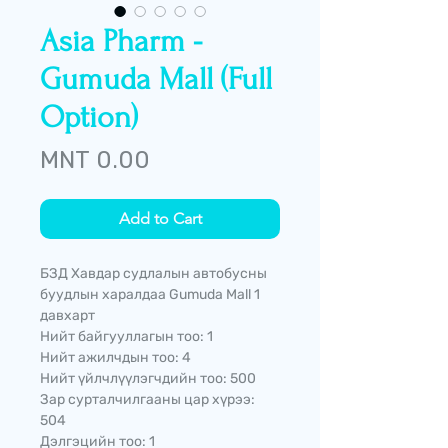
Asia Pharm -
Gumuda Mall (Full
Option)
Price
MNT 0.00
Add to Cart
БЗД Хавдар судлалын автобусны
буудлын харалдаа Gumuda Mall 1
давхарт
Нийт байгууллагын тоо: 1
Нийт ажилчдын тоо: 4
Нийт үйлчлүүлэгчдийн тоо: 500
Зар сурталчилгааны цар хүрээ:
504
Дэлгэцийн тоо: 1