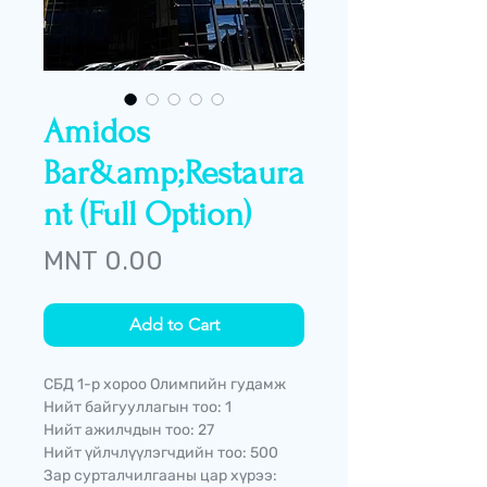
Amidos
Bar&amp;Restaura
nt (Full Option)
Price
MNT 0.00
Add to Cart
СБД 1-р хороо Олимпийн гудамж
Нийт байгууллагын тоо: 1
Нийт ажилчдын тоо: 27
Нийт үйлчлүүлэгчдийн тоо: 500
Зар сурталчилгааны цар хүрээ: