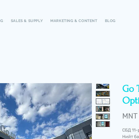
NG
SALES & SUPPLY
MARKETING & CONTENT
BLOG
Go T
Opt
MNT
СБД 11-
Нийт ба