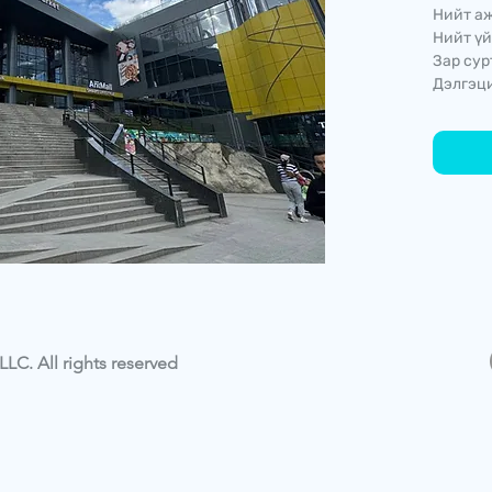
Нийт аж
Нийт үй
Зар сур
Дэлгэци
LC. All rights reserved