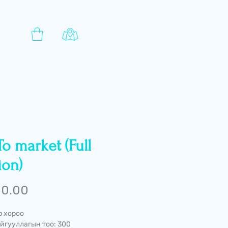
o market (Full
ion)
Price
 0.00
р хороо
йгууллагын тоо: 300