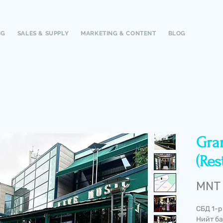
NG
SALES & SUPPLY
MARKETING & CONTENT
BLOG
Gran
(Res
MNT
СБД 1-р
Нийт ба