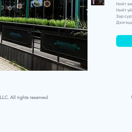
Нийт аж
Нийт үй
Зар сур
Дэлгэци
LC. All rights reserved