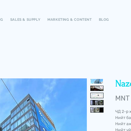
NG
SALES & SUPPLY
MARKETING & CONTENT
BLOG
Naz
MNT 
ЧД 2-р 
Нийт ба
Нийт аж
Нийт үй