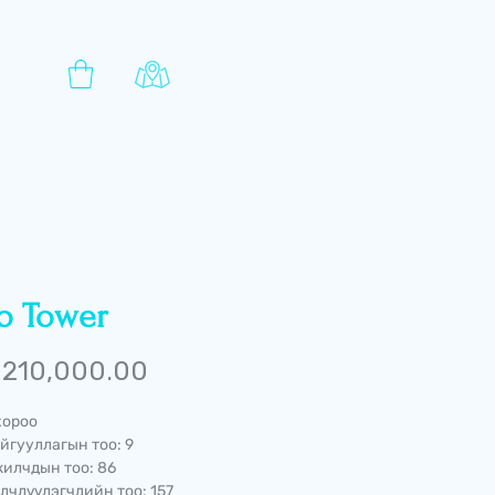
o Tower
Price
210,000.00
хороо
йгууллагын тоо: 9
илчдын тоо: 86
лчлүүлэгчдийн тоо: 157