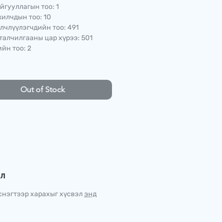
йгууллагын тоо: 1
илчдын тоо: 10
лчлүүлэгчдийн тоо: 491
талчилгааны цар хүрээ: 501
йн тоо: 2
Out of Stock
эл
снэгтээр харахыг хүсвэл
энд