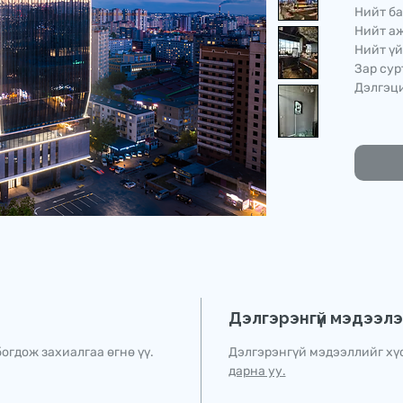
Нийт ба
Нийт аж
Нийт үй
Зар сур
Дэлгэци
Дэлгэрэнгүй мэдээл
огдож захиалгаа өгнө үү.
Дэлгэрэнгүй мэдээллийг хү
дарна уу.