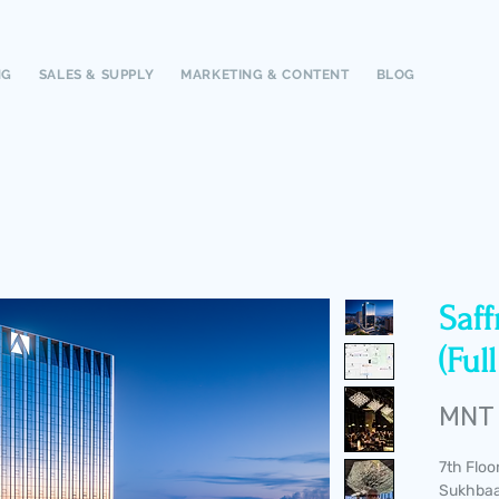
NG
SALES & SUPPLY
MARKETING & CONTENT
BLOG
Saff
(Ful
MNT
7th Floor
Sukhbaat