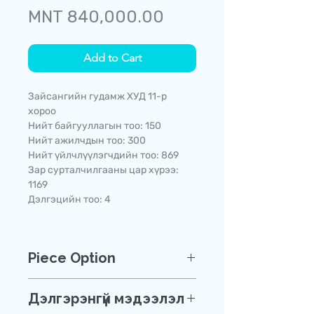
Price
MNT 840,000.00
Add to Cart
Зайсангийн гудамж ХУД 11-р
хороо
Нийт байгууллагын тоо: 150
Нийт ажилчдын тоо: 300
Нийт үйлчлүүлэгчдийн тоо: 869
Зар сурталчилгааны цар хүрээ:
1169
Дэлгэцийн тоо: 4
Piece Option
Та бидэнтэй дараах сувгаар
Дэлгэрэнгүй мэдээлэл
холбогдож захиалгаа өгнө үү.