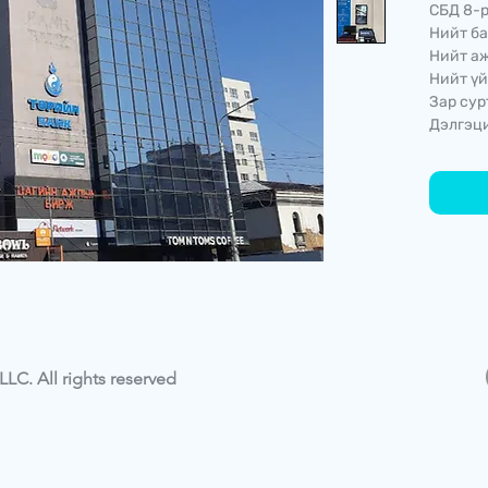
СБД 8-р
Нийт ба
Нийт аж
Нийт үй
Зар сур
Дэлгэци
LC. All rights reserved