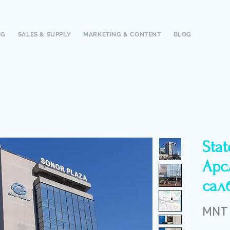
NG
SALES & SUPPLY
MARKETING & CONTENT
BLOG
Stat
Арс
салб
MNT