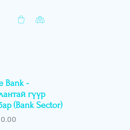
e Bank -
лантай гүүр
ар (Bank Sector)
Price
 0.00