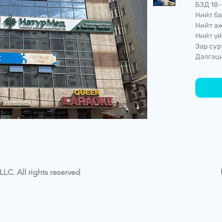
БЗД 18-
Нийт ба
Нийт аж
Нийт үй
Зар сур
Дэлгэци
LC. All rights reserved