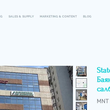
NG
SALES & SUPPLY
MARKETING & CONTENT
BLOG
Stat
Бая
салб
MNT