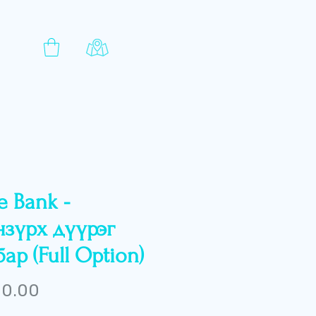
e Bank -
нзүрх дүүрэг
ар (Full Option)
Price
 0.00