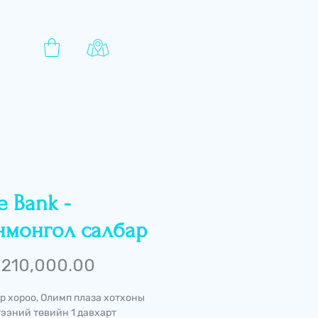
e Bank -
нмонгол салбар
Price
210,000.00
р хороо, Олимп плаза хотхоны
ээний төвийн 1 давхарт