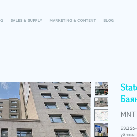
NG
SALES & SUPPLY
MARKETING & CONTENT
BLOG
Stat
Бая
MNT 
БЗД 26-
үйлчилг