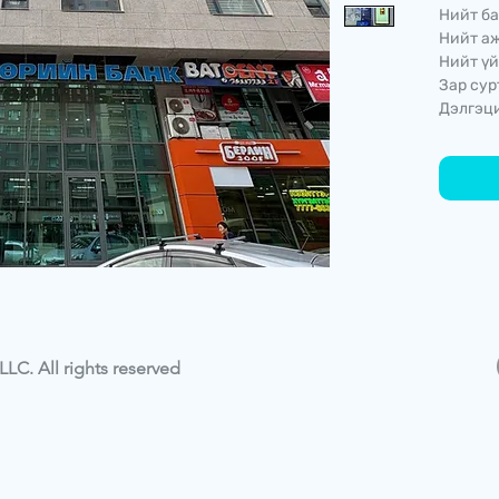
Нийт ба
Нийт аж
Нийт үй
Зар сур
Дэлгэци
LC. All rights reserved