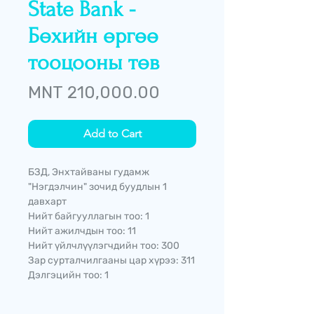
State Bank -
Бөхийн өргөө
тооцооны төв
Price
MNT 210,000.00
Add to Cart
БЗД, Энхтайваны гудамж
"Нэгдэлчин" зочид буудлын 1
давхарт
Нийт байгууллагын тоо: 1
Нийт ажилчдын тоо: 11
Нийт үйлчлүүлэгчдийн тоо: 300
Зар сурталчилгааны цар хүрээ: 311
Дэлгэцийн тоо: 1