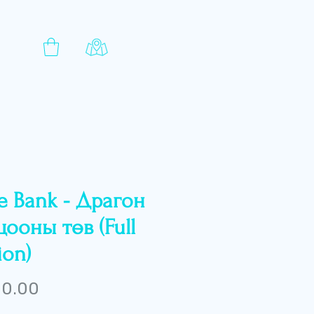
te Bank - Драгон
цооны төв (Full
ion)
Price
 0.00