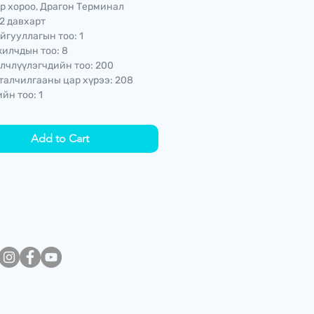
р хороо, Драгон Терминал
2 давхарт
йгууллагын тоо: 1
илчдын тоо: 8
лчлүүлэгчдийн тоо: 200
талчилгааны цар хүрээ: 208
йн тоо: 1
Add to Cart