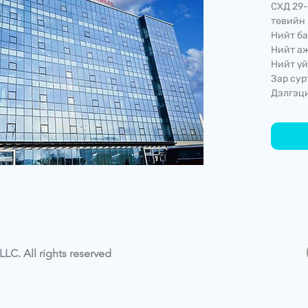
СХД 29-
төвийн 
Нийт ба
Нийт аж
Нийт үй
Зар сур
Дэлгэци
LC. All rights reserved