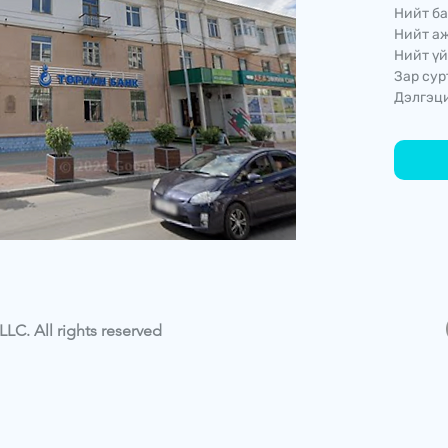
Нийт ба
Нийт аж
Нийт үй
Зар сур
Дэлгэци
LC. All rights reserved