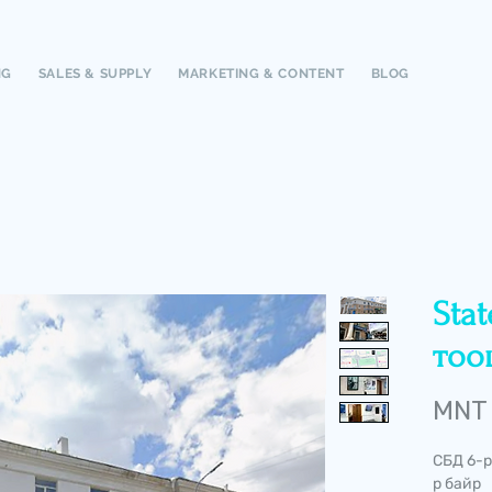
NG
SALES & SUPPLY
MARKETING & CONTENT
BLOG
Sta
тоо
MNT 
СБД 6-р
р байр