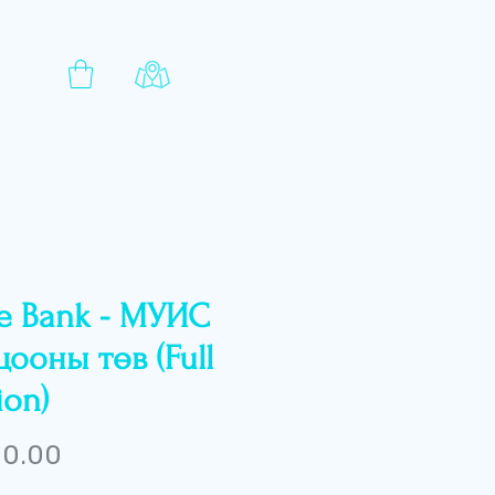
te Bank - МУИС
цооны төв (Full
ion)
Price
 0.00