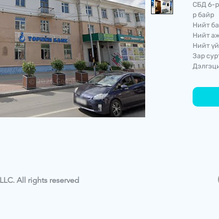
СБД 6-р
р байр
Нийт ба
Нийт аж
Нийт үй
Зар сур
Дэлгэци
LC. All rights reserved