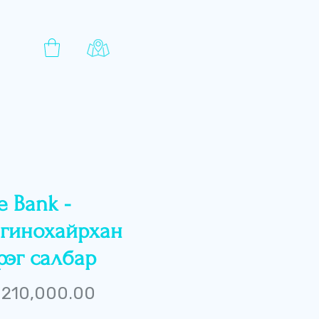
e Bank -
гинохайрхан
рэг салбар
Price
210,000.00