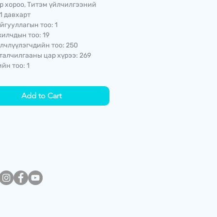
р хороо, Титэм үйлчилгээний
1 давхарт
йгууллагын тоо: 1
илчдын тоо: 19
лчлүүлэгчдийн тоо: 250
талчилгааны цар хүрээ: 269
йн тоо: 1
Add to Cart