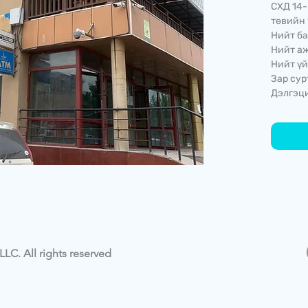
СХД 14-
төвийн 
Нийт ба
Нийт аж
Нийт үй
Зар сур
Дэлгэци
LC. All rights reserved