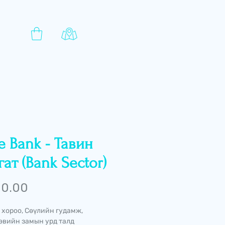
e Bank - Тавин
ат (Bank Sector)
Price
 0.00
 хороо, Сөүлийн гудамж,
өвийн замын урд талд