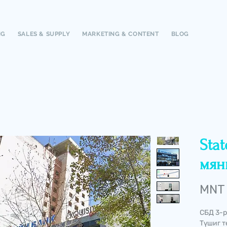
NG
SALES & SUPPLY
MARKETING & CONTENT
BLOG
Stat
мянг
MNT
СБД 3-р
Түшиг т