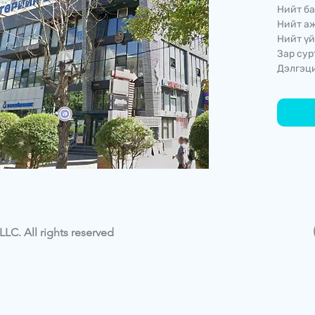
Нийт ба
Нийт аж
Нийт үй
Зар сур
Дэлгэци
LC. All rights reserved