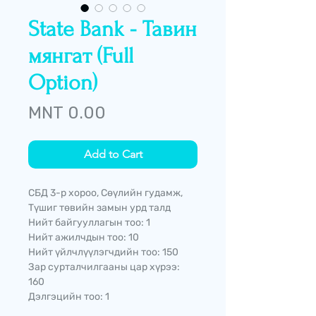
State Bank - Тавин
мянгат (Full
Option)
Price
MNT 0.00
Add to Cart
СБД 3-р хороо, Сөүлийн гудамж,
Түшиг төвийн замын урд талд
Нийт байгууллагын тоо: 1
Нийт ажилчдын тоо: 10
Нийт үйлчлүүлэгчдийн тоо: 150
Зар сурталчилгааны цар хүрээ:
160
Дэлгэцийн тоо: 1