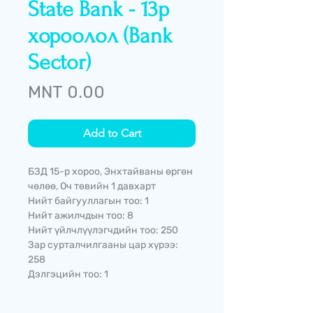
State Bank - 13р
хороолол (Bank
Sector)
Price
MNT 0.00
Add to Cart
БЗД 15-р хороо, Энхтайваны өргөн
чөлөө, Оч төвийн 1 давхарт
Нийт байгууллагын тоо: 1
Нийт ажилчдын тоо: 8
Нийт үйлчлүүлэгчдийн тоо: 250
Зар сурталчилгааны цар хүрээ:
258
Дэлгэцийн тоо: 1