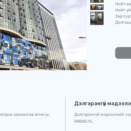
Нийт аж
Нийт үй
Зар сур
Дэлгэци
Дэлгэрэнгүй мэдээл
огдож захиалгаа өгнө үү.
Дэлгэрэнгүй мэдээллийг хү
дарна уу.