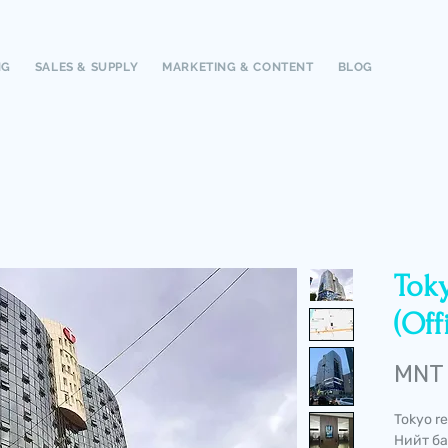
NG
SALES & SUPPLY
MARKETING & CONTENT
BLOG
Tok
(Off
MNT
Tokyo r
Нийт ба