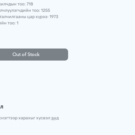
илчдын тоо: 718
лчлүүлэгчдийн тоо: 1255
талчилгааны цар хүрээ: 1973
йн тоо: 1
Out of Stock
эл
снэгтээр харахыг хүсвэл
энд