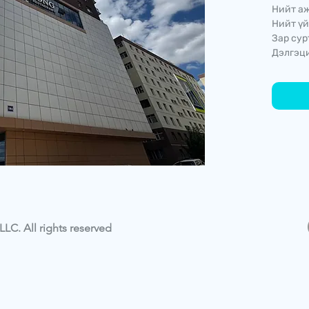
Нийт аж
Нийт үй
Зар сур
Дэлгэци
LC. All rights reserved