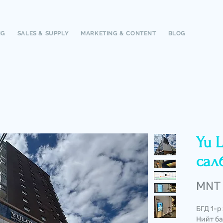
NG
SALES & SUPPLY
MARKETING & CONTENT
BLOG
Yu 
салб
MNT
БГД 1-р
Нийт ба