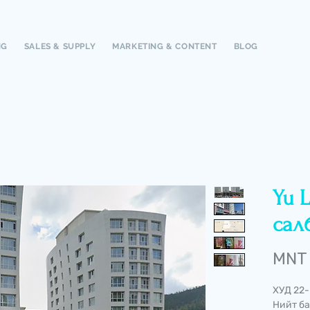
NG
SALES & SUPPLY
MARKETING & CONTENT
BLOG
Yu 
сал
MNT 
ХУД 22-
Нийт ба