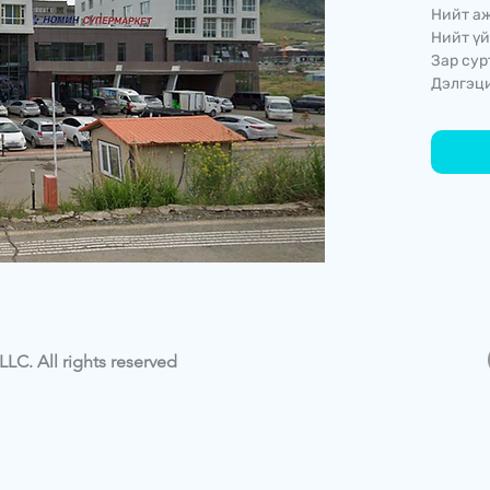
Нийт аж
Нийт үй
Зар сур
Дэлгэци
LC. All rights reserved