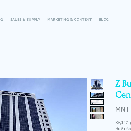
NG
SALES & SUPPLY
MARKETING & CONTENT
BLOG
Z Bu
Cent
MNT
ХУД 17-
Нийт ба