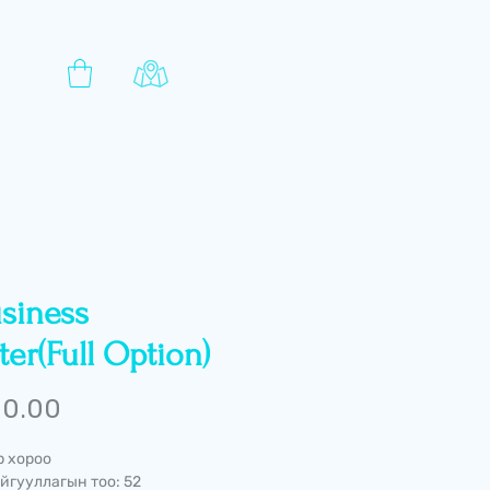
siness
er(Full Option)
Price
 0.00
р хороо
йгууллагын тоо: 52