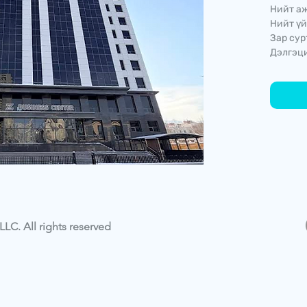
Нийт аж
Нийт үй
Зар сур
Дэлгэци
LC. All rights reserved