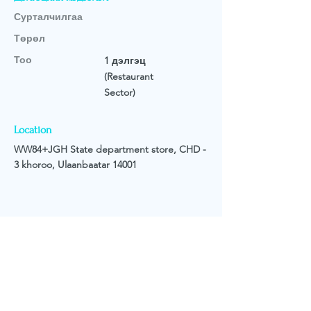
Сурталчилгаа
Төрөл
Тоо
1 дэлгэц
(Restaurant
Sector)
Location
WW84+JGH State department store, CHD -
3 khoroo, Ulaanbaatar 14001