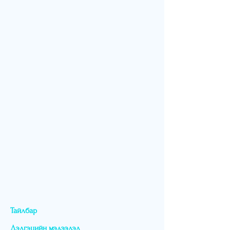
Тайлбар
Дэлгэцийн мэдээлэл