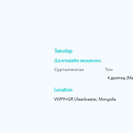
Тайлбар
Дэлгэцийн мэдээлэл
Сурталчилгаа
Тоо
4 дэлгэц (Mal
Location
Property Type
Bedrooms
VWP9+GR Ulaanbaatar, Mongolia