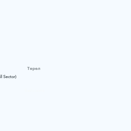
Төрөл
l Sector)
Bathrooms