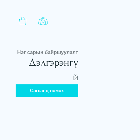
Нэг сарын байршуулалт
Дэлгэрэнгү
й
Сагсанд нэмэх