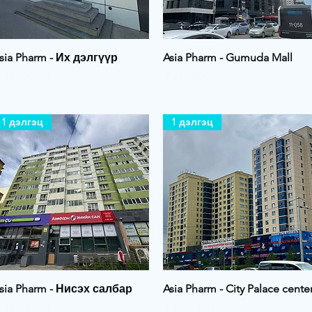
Quick View
Quick View
sia Pharm - Их дэлгүүр
Asia Pharm - Gumuda Mall
rice
Price
 210,000.00
₮ 210,000.00
1 дэлгэц
1 дэлгэц
Quick View
Quick View
sia Pharm - Нисэх салбар
Asia Pharm - City Palace cente
rice
Price
 210,000.00
₮ 210,000.00