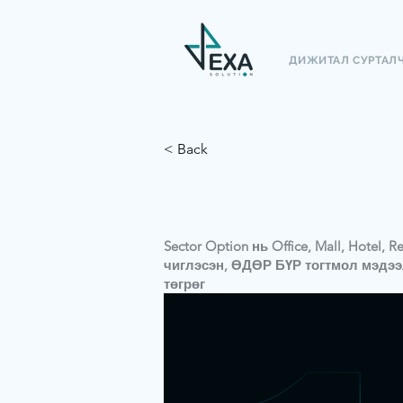
ДИЖИТАЛ СУРТАЛ
< Back
Sector Option нь Office, Mall, Hotel
чиглэсэн, ӨДӨР БҮР тогтмол мэдээлэ
төгрөг