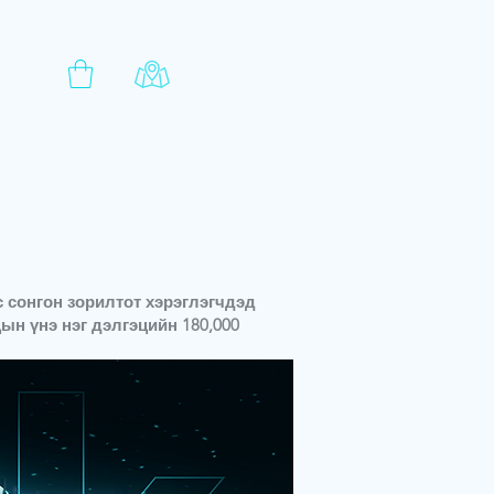
даас сонгон зорилтот хэрэглэгчдэд
ын үнэ нэг дэлгэцийн 180,000