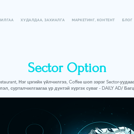
ЧИЛГАА
ХУДАЛДАА, ЗАХИАЛГА
МАРКЕТИНГ, КОНТЕНТ
БЛОГ
Sector Option
, Restaurant, Нэг цэгийн үйлчилгээ, Coffee шоп зэрэг Sector-уу
л, сурталчилгаагаа үр дүнтэй хүргэх суваг - DAILY AD/ Багц