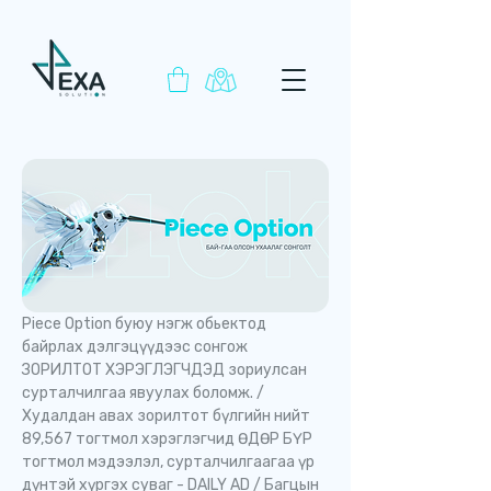
Piece Option буюу нэгж обьектод
байрлах дэлгэцүүдээс сонгож
ЗОРИЛТОТ ХЭРЭГЛЭГЧДЭД зориулсан
сурталчилгаа явуулах боломж. /
Худалдан авах зорилтот бүлгийн нийт
89,567 тогтмол хэрэглэгчид ӨДӨР БҮР
тогтмол мэдээлэл, сурталчилгаагаа үр
дүнтэй хүргэх суваг - DAILY AD / Багцын