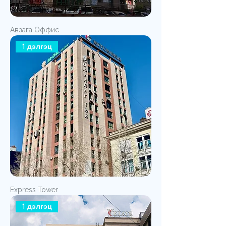
Авзага Оффис
1 дэлгэц
Express Tower
1 дэлгэц