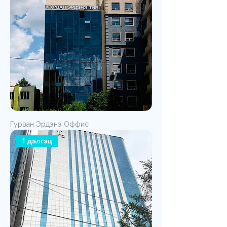
Гурван Эрдэнэ Оффис
1 дэлгэц