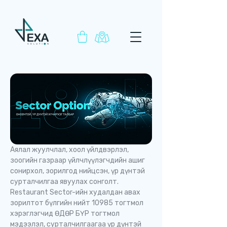
Аялал жуулчлал, хоол үйлдвэрлэл,
зоогийн газраар үйлчлүүлэгчдийн ашиг
сонирхол, зорилгод нийцсэн, үр дүнтэй
сурталчилгаа явуулах сонголт.
Restaurant Sector-ийн худалдан авах
зорилтот бүлгийн нийт 10985 тогтмол
хэрэглэгчид ӨДӨР БҮР тогтмол
мэдээлэл, сурталчилгаагаа үр дүнтэй