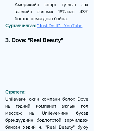
Америкийн спорт гутлын зах 
зээлийн эзлэмж 18%-иас 43% 
болтол нэмэгдсэн байна.
Сурталчилгаа:
“Just Do It” - YouTube
3. Dove: "Real Beauty"
Стратеги:
Unilever-н охин компани болох Dove 
нь тэдний компанит ажлын гол 
мессеж нь Unilever-ийн бусад 
брэндүүдийн бодлоготой зөрчилдөж 
байсан хэдий ч, "Real Beauty" буюу 