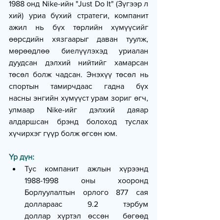
1988 онд Nike-ийн "Just Do It" (Зүгээр л 
хий) уриа бүхий стратеги, компанит 
ажил нь бүх төрлийн хүмүүсийг 
өөрсдийн хязгаарыг даван туулж, 
мөрөөдлөө биелүүлэхэд уриалан 
дуудсан дэлхий нийтийг хамарсан 
төсөл болж чадсан. Энэхүү төсөл нь 
спортын тамирчдаас гадна бүх 
насны энгийн хүмүүст урам зориг өгч, 
улмаар Nike-ийг дэлхий даяар 
алдаршсан брэнд болоход туслах 
хүчирхэг гүүр болж өгсөн юм.
Үр дүн:
Тус компанит ажлын хүрээнд 
1988-1998 оны хооронд 
Борлуулалтын орлого 877 сая 
доллараас 9.2 тэрбум 
доллар хүртэл өссөн  бөгөөд 