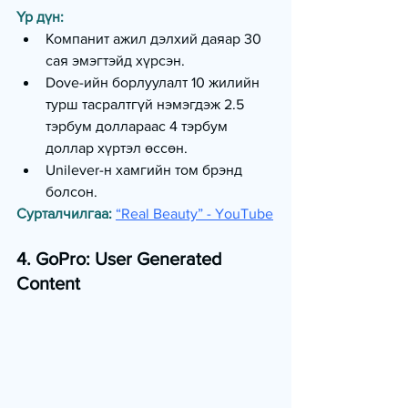
Үр дүн:
Компанит ажил дэлхий даяар 30 
сая эмэгтэйд хүрсэн.
Dove-ийн борлуулалт 10 жилийн 
турш тасралтгүй нэмэгдэж 2.5 
тэрбум доллараас 4 тэрбум 
доллар хүртэл өссөн.
Unilever-н хамгийн том брэнд 
болсон.
Сурталчилгаа:
“Real Beauty” - YouTube
4. GoPro: User Generated 
Content