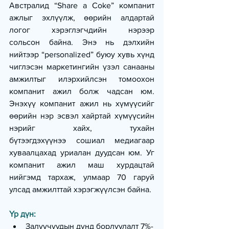
Австралид “Share a Coke” компанит 
ажлыг эхлүүлж, өөрийн алдартай 
логог хэрэглэгчдийн нэрээр 
сольсон байна. Энэ нь дэлхийн 
нийтээр “personalized” буюу хувь хүнд 
чиглэсэн маркетингийн үзэл санааны 
амжилтыг илэрхийлсэн томоохон 
компанит ажил болж чадсан юм. 
Энэхүү компанит ажил нь хүмүүсийг 
өөрийн нэр эсвэл хайртай хүмүүсийн 
нэрийг хайх, тухайн 
бүтээгдэхүүнээ сошиал медиагаар 
хуваалцахад уриалан дуудсан юм. Уг 
компанит ажил маш хурдацтай 
нийгэмд тархаж, улмаар 70 гаруй 
улсад амжилттай хэрэгжүүлсэн байна.
Үр дүн:
Залуучуудын дунд борлуулалт 7%-