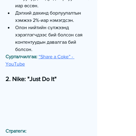
иар өссөн.
Дэлхий дахинд борлуулалтын 
хэмжээ 2%-иар нэмэгдсэн.
Олон нийтийн сүлжээнд 
хэрэглэгчдээс бий болсон сая 
контентуудын давалгаа бий 
болсон.
Сурталчилгаа:
“
Share a Coke” - 
YouTube
2. Nike: "Just Do It"
Стратеги: