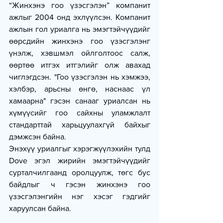
“Жинхэнэ гоо үзэсгэлэн” компанит 
ажлыг 2004 онд эхлүүлсэн. Компанит 
ажлын гол уриалга нь эмэгтэйчүүдийг 
өөрсдийн жинхэнэ гоо үзэсгэлэнг 
үнэлж, хэвшмэл ойлголтоос салж, 
өөртөө итгэх итгэлийг олж авахад 
чиглэгдсэн. "Гоо үзэсгэлэн нь хэмжээ, 
хэлбэр, арьсны өнгө, наснаас үл 
хамаарна" гэсэн санааг уриалсан нь 
хүмүүсийг гоо сайхны уламжлалт 
стандарттай харьцуулахгүй байхыг 
дэмжсэн байна.
Энэхүү уриалгыг хэрэгжүүлэхийн тулд 
Dove эгэл жирийн эмэгтэйчүүдийг 
сурталчилгаанд оролцуулж, төгс бус 
байдлыг ч гэсэн жинхэнэ гоо 
үзэсгэлэнгийн нэг хэсэг гэдгийг 
харуулсан байна.