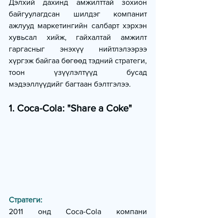
Дэлхий дахинд амжилттай зохион 
байгуулагдсан шилдэг компанит 
ажлууд маркетингийн салбарт хэрхэн 
хувьсал хийж, гайхалтай амжилт 
гаргасныг энэхүү нийтлэлээрээ 
хүргэж байгаа бөгөөд тэдний стратеги, 
тоон үзүүлэлтүүд бусад 
мэдээллүүдийг багтаан бэлтгэлээ.
1. Coca-Cola: "Share a Coke"
Стратеги: 
2011 онд Coca-Cola компани 