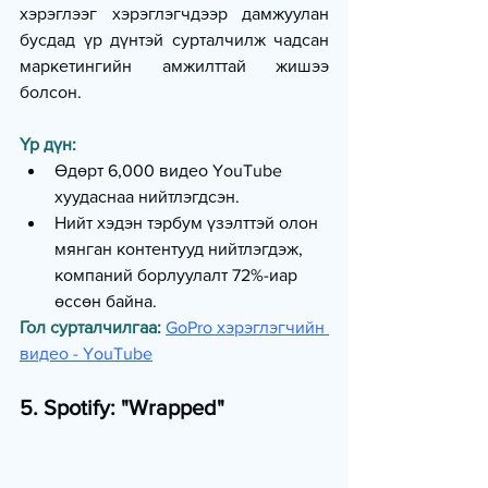
хэрэглээг хэрэглэгчдээр дамжуулан 
бусдад үр дүнтэй сурталчилж чадсан 
маркетингийн амжилттай жишээ 
болсон.
Үр дүн:
Өдөрт 6,000 видео YouTube 
хуудаснаа нийтлэгдсэн.
Нийт хэдэн тэрбум үзэлттэй олон 
мянган контентууд нийтлэгдэж, 
компаний борлуулалт 72%-иар 
өссөн байна.
Гол сурталчилгаа:
GoPro хэрэглэгчийн 
видео - YouTube
5. Spotify: "Wrapped"