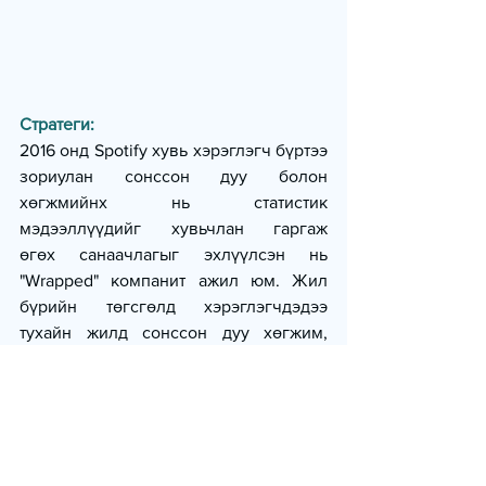
Стратеги:
2016 онд Spotify хувь хэрэглэгч бүртээ 
зориулан сонссон дуу болон 
хөгжмийнх нь статистик 
мэдээллүүдийг хувьчлан гаргаж 
өгөх санаачлагыг эхлүүлсэн нь 
"Wrapped" компанит ажил юм. Жил 
бүрийн төгсгөлд хэрэглэгчдэдээ 
тухайн жилд сонссон дуу хөгжим, 
дуртай артист, жанруудын тайланг 
өнгөлөг, сонирхолтой байдлаар 
хүргэж, эргэн сануулж эхэлсэн байна.
Wrapped нь зөвхөн мэдээлэл өгөхөөс 
гадна, хэрэглэгчдэд 