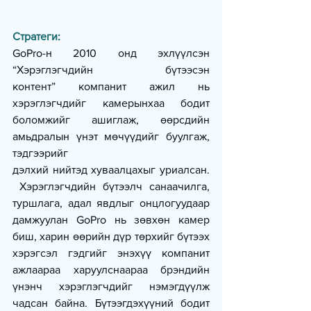
Стратеги:
GoPro-н 2010 онд эхлүүлсэн 
“Хэрэглэгчдийн бүтээсэн 
контент” компанит ажил нь 
хэрэглэгчдийг камерынхаа бодит 
боломжийг ашиглаж, өөрсдийн 
амьдралын үнэт мөчүүдийг буулгаж, 
тэдгээрийг 
дэлхий нийтэд хуваалцахыг уриалсан. 
 Хэрэглэгчдийн бүтээлч санаачилга, 
туршлага, адал явдлыг онцлогуудаар 
дамжуулан GoPro нь зөвхөн камер 
биш, харин өөрийн дүр төрхийг бүтээх 
хэрэгсэл гэдгийг энэхүү компанит 
ажлаараа харуулснаараа брэндийн 
үнэнч хэрэглэгчдийг нэмэгдүүлж 
чадсан байна. Бүтээгдэхүүний бодит 